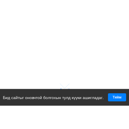
Scroll
Бид сайтыг оновчтой болгохын тулд күүки ашигладаг.
Тийм